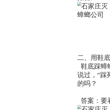
二、用鞋
鞋底踩蟑
说过，“踩
的吗？
答案：要