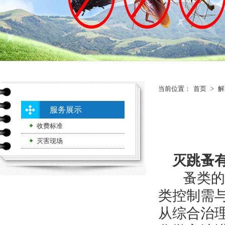
当前位置：
首页
>
解
服务展示
收费标准
灭害现场
灭跳蚤有
蚤类的生
类控制需
从综合治