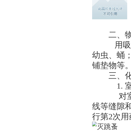
二、物
用吸尘器
幼虫、蛹
铺垫物等
三、化
1. 室
对室内地
线等缝隙和
行第2次用