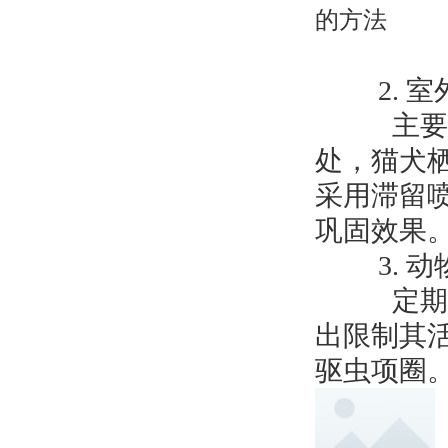
2. 室
主要处理
处，猫犬
采用滞留喷
巩固效果
3. 动
定期洗澡
出限制其
驱虫项圈