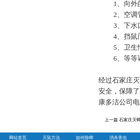
1、向外的
2、空调管
3、下水口
4、挡鼠门
5、卫生情
6、等等
经过石家庄灭
安全，保障了
康多洁公司电话
上一篇:
石家庄灭蟑
网站首页
灭鼠方法
如何除蟑
消杀害虫